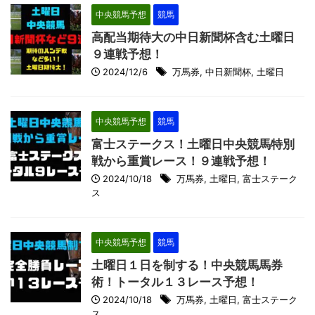
中央競馬予想
競馬
高配当期待大の中日新聞杯含む土曜日
９連戦予想！
2024/12/6
万馬券
,
中日新聞杯
,
土曜日
中央競馬予想
競馬
富士ステークス！土曜日中央競馬特別
戦から重賞レース！９連戦予想！
2024/10/18
万馬券
,
土曜日
,
富士ステーク
ス
中央競馬予想
競馬
土曜日１日を制する！中央競馬馬券
術！トータル１３レース予想！
2024/10/18
万馬券
,
土曜日
,
富士ステーク
ス