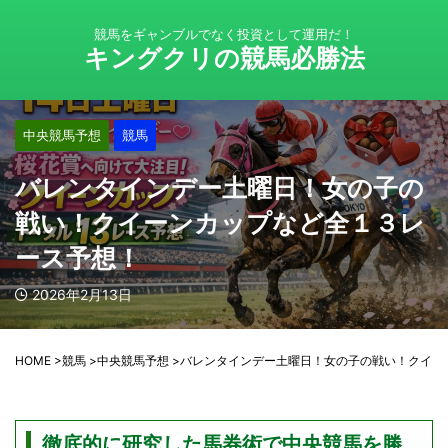
競馬をギャンブルでなく投資として運用だ！
キングクリの競馬必勝法
中央競馬予想
競馬
バレンタインデー土曜日！女の子の
戦い！クイーンカップなど全１３レ
ース予想！
2026年2月13日
HOME
>
競馬
>
中央競馬予想
>
バレンタインデー土曜日！女の子の戦い！クイー
徹底的に研究した馬券術で中央競馬を勝