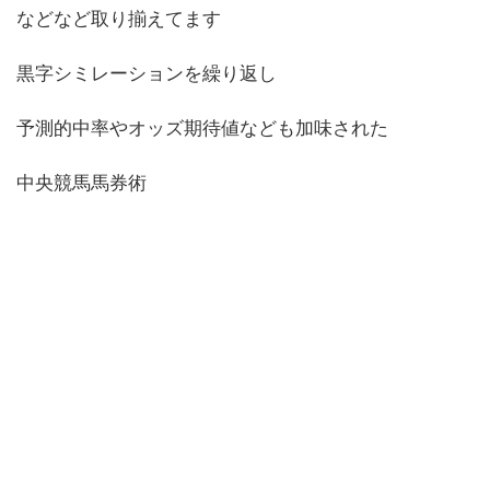
などなど取り揃えてます
黒字シミレーションを繰り返し
予測的中率やオッズ期待値なども加味された
中央競馬馬券術