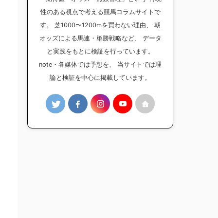
性のある視点で考える競馬コラムサイトで
す。 芝1000〜1200mを買わない理由、 朝
オッズによる馬連・単勝戦略など、 データ
と実践をもとに検証を行っています。
note・各媒体では予想を、 当サイトでは理
論と検証を中心に掲載しています。