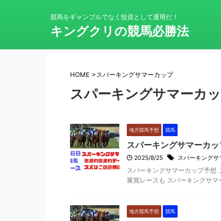
競馬をギャンブルでなく投資として運用だ！
キングクリの競馬必勝法
HOME
>
スパーキングサマーカップ
スパーキングサマーカ
地方競馬予想
競馬
スパーキングサマーカッ
2025/8/25
スパーキングサ
スパーキングサマーカップ予想 こ
重賞レースも スパーキングサマーカ
地方競馬予想
競馬