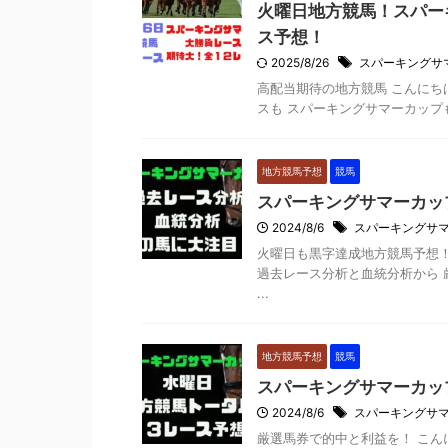
火曜日地方競馬！スパー
ス予想！
2025/8/26
スパーキングサ
高配当期待の地方競馬 こんにちは
スも スパーキングサマーカップもあ
地方競馬予想
競馬
スパーキングサマーカ
2024/8/6
スパーキングサ
火曜日も黒字達成地方競馬予想！
過去レース分析と血統分析から 
...
地方競馬予想
競馬
スパーキングサマーカッ
2024/8/6
スパーキングサ
厳選馬券で的中と利益を！ こん