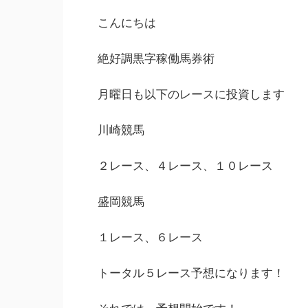
こんにちは
絶好調黒字稼働馬券術
月曜日も以下のレースに投資します
川崎競馬
２レース、４レース、１０レース
盛岡競馬
１レース、６レース
トータル５レース予想になります！