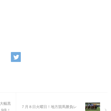
大幅黒
７月８日火曜日！地方競馬勝負レ
.9倍！