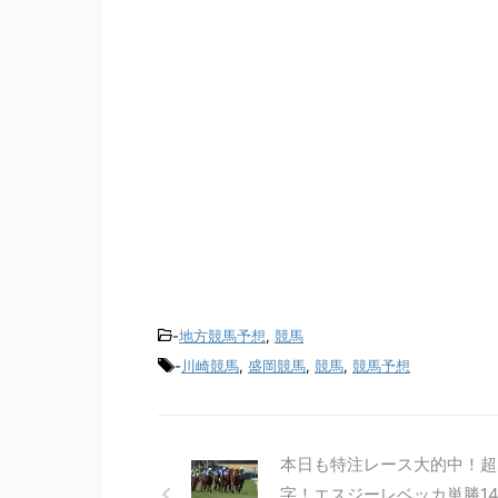
-
地方競馬予想
,
競馬
-
川崎競馬
,
盛岡競馬
,
競馬
,
競馬予想
本日も特注レース大的中！超
字！エスジーレベッカ単勝14