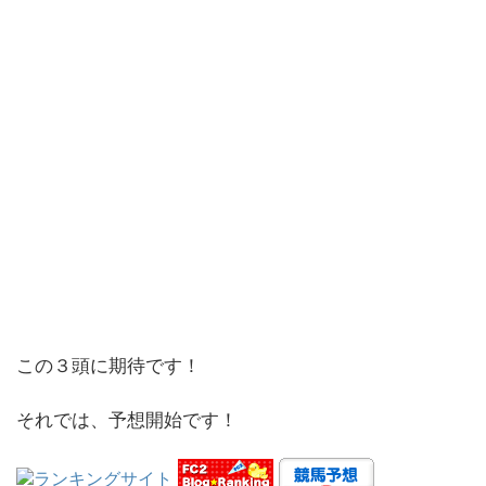
この３頭に期待です！
それでは、予想開始です！