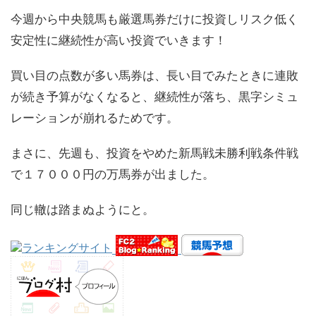
今週から中央競馬も厳選馬券だけに投資しリスク低く
安定性に継続性が高い投資でいきます！
買い目の点数が多い馬券は、長い目でみたときに連敗
が続き予算がなくなると、継続性が落ち、黒字シミュ
レーションが崩れるためです。
まさに、先週も、投資をやめた新馬戦未勝利戦条件戦
で１７０００円の万馬券が出ました。
同じ轍は踏まぬようにと。