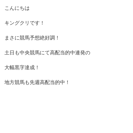
こんにちは
キングクリです！
まさに競馬予想絶好調！
土日も中央競馬にて高配当的中連発の
大幅黒字達成！
地方競馬も先週高配当的中！