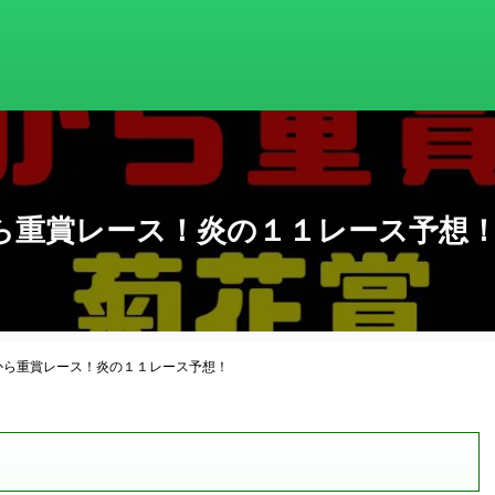
ら重賞レース！炎の１１レース予想
から重賞レース！炎の１１レース予想！