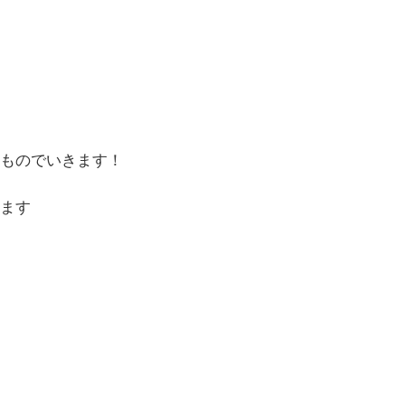
ものでいきます！
ます