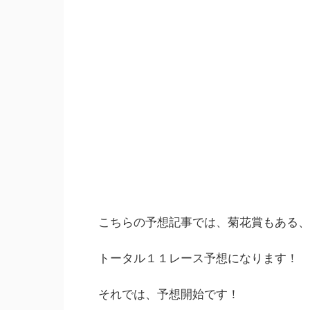
こちらの予想記事では、菊花賞もある、
トータル１１レース予想になります！
それでは、予想開始です！