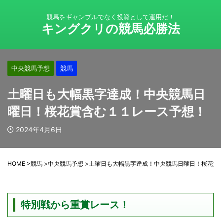
競馬をギャンブルでなく投資として運用だ！
キングクリの競馬必勝法
中央競馬予想
競馬
土曜日も大幅黒字達成！中央競馬日
曜日！桜花賞含む１１レース予想！
2024年4月6日
HOME
>
競馬
>
中央競馬予想
>
土曜日も大幅黒字達成！中央競馬日曜日！桜花賞
特別戦から重賞レース！