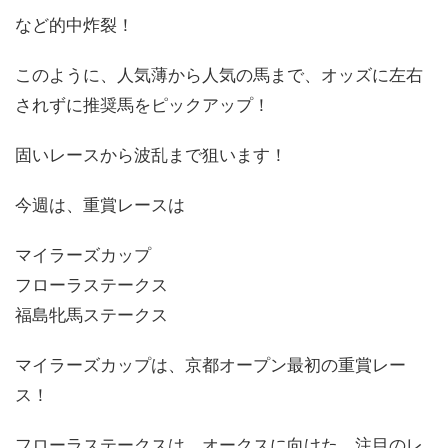
など的中炸裂！
このように、人気薄から人気の馬まで、オッズに左右
されずに推奨馬をピックアップ！
固いレースから波乱まで狙います！
今週は、重賞レースは
マイラーズカップ
フローラステークス
福島牝馬ステークス
マイラーズカップは、京都オープン最初の重賞レー
ス！
フローラステークスは、オークスに向けた、注目のレ