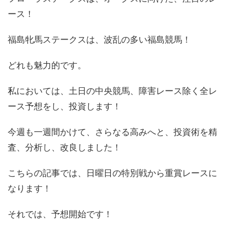
ース！
福島牝馬ステークスは、波乱の多い福島競馬！
どれも魅力的です。
私においては、土日の中央競馬、障害レース除く全レ
ース予想をし、投資します！
今週も一週間かけて、さらなる高みへと、投資術を精
査、分析し、改良しました！
こちらの記事では、日曜日の特別戦から重賞レースに
なります！
それでは、予想開始です！