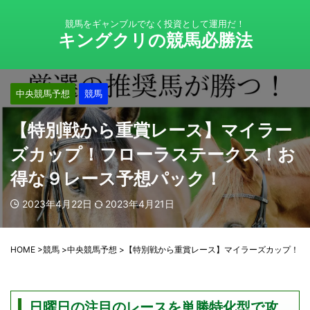
競馬をギャンブルでなく投資として運用だ！
キングクリの競馬必勝法
中央競馬予想
競馬
【特別戦から重賞レース】マイラー
ズカップ！フローラステークス！お
得な９レース予想パック！
2023年4月22日
2023年4月21日
HOME
>
競馬
>
中央競馬予想
>
【特別戦から重賞レース】マイラーズカップ！フ
日曜日の注目のレースを単勝特化型で攻