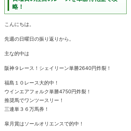
略！
こんにちは。
先週の日曜日の振り返りから。
主な的中は
阪神９レース！シェイリーン単勝2640円炸裂！
福島１０レース大的中！
ウインエアフォルク単勝4750円炸裂！
推奨馬でワンツースリー！
三連単３６万馬券！
皐月賞はソールオリエンスで的中！