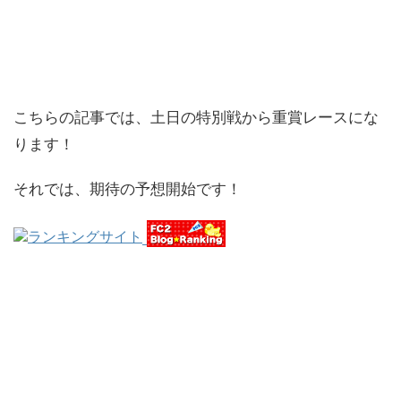
こちらの記事では、土日の特別戦から重賞レースにな
ります！
それでは、期待の予想開始です！