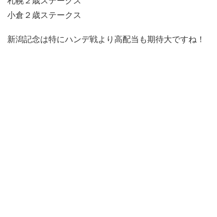
札幌２歳ステークス
小倉２歳ステークス
新潟記念は特にハンデ戦より高配当も期待大ですね！