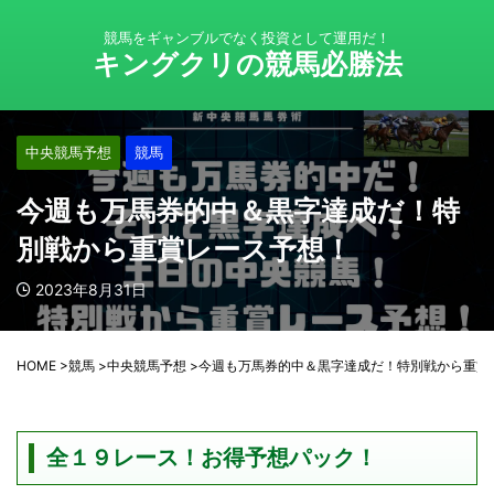
競馬をギャンブルでなく投資として運用だ！
キングクリの競馬必勝法
中央競馬予想
競馬
今週も万馬券的中＆黒字達成だ！特
別戦から重賞レース予想！
2023年8月31日
HOME
>
競馬
>
中央競馬予想
>
今週も万馬券的中＆黒字達成だ！特別戦から重賞
全１９レース！お得予想パック！