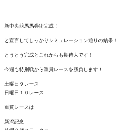
新中央競馬馬券術完成！
と宣言してしっかりシミュレーション通りの結果！
とうとう完成とこれからも期待大です！
今週も特別戦から重賞レースを勝負します！
土曜日９レース
日曜日１０レース
重賞レースは
新潟記念