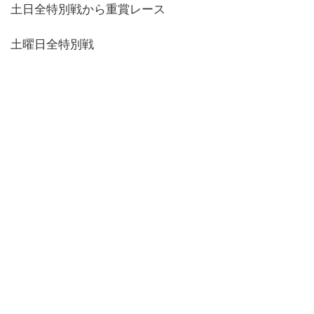
土日全特別戦から重賞レース
土曜日全特別戦