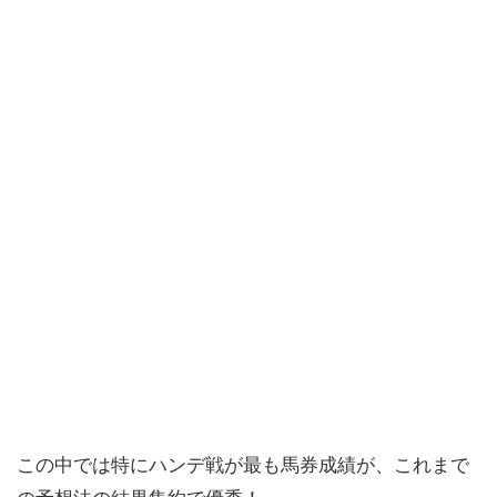
この中では特にハンデ戦が最も馬券成績が、これまで