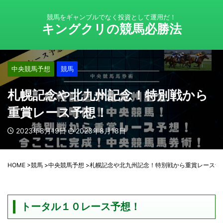
競馬をギャンブルでなく投資として運用だ！
キングクリの競馬必勝法
中央競馬予想
競馬
札幌記念や北九州記念！特別戦から
重賞レース予想！
2023年8月19日
2023年8月18日
HOME
>
競馬
>
中央競馬予想
>
札幌記念や北九州記念！特別戦から重賞レース予
トータル１０レース予想！