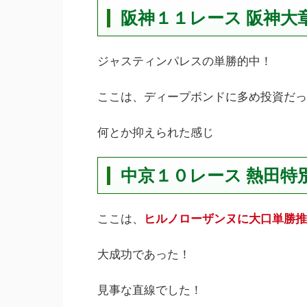
阪神１１レース 阪神大
ジャスティンパレスの単勝的中！
ここは、ディープボンドに多め投資だっ
何とか抑えられた感じ
中京１０レース 熱田特
ここは、
ヒルノローザンヌに大口単勝推
大成功であった！
見事な直線でした！