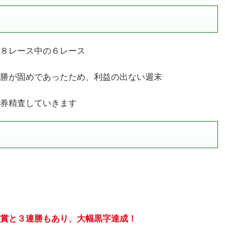
８レース中の６レース
勝が固めであったため、利益の出ない週末
券精査していきます
賞と３連勝もあり、大幅黒字達成！