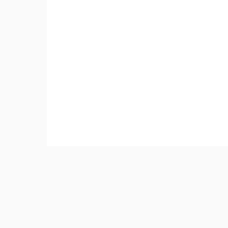
-
地方競馬予想
,
的中実績
,
競馬
-
単勝
,
大井競馬
,
水沢競馬
,
複勝