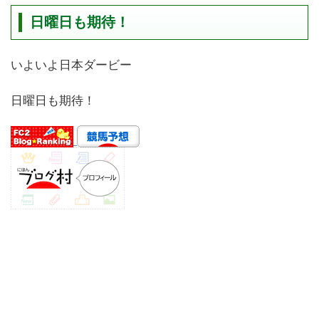
日曜日も期待！
いよいよ日本ダービー
日曜日も期待！