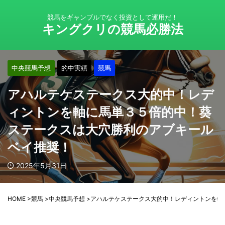
競馬をギャンブルでなく投資として運用だ！
キングクリの競馬必勝法
中央競馬予想
的中実績
競馬
アハルテケステークス大的中！レデ
ィントンを軸に馬単３５倍的中！葵
ステークスは大穴勝利のアブキール
ベイ推奨！
2025年5月31日
HOME
>
競馬
>
中央競馬予想
>
アハルテケステークス大的中！レディントンを軸