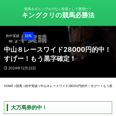
競馬をギャンブルでなく投資として運用だ！
キングクリの競馬必勝法
的中実績
競馬
中山８レースワイド28000円的中！
すげー！もう黒字確定！
2024年12月22日
HOME
>
競馬
>
的中実績
>
中山８レースワイド28000円的中！すげー！もう黒
大万馬券的中！