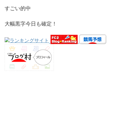
すごい的中
大幅黒字今日も確定！