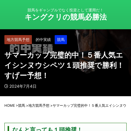
競馬をギャンブルでなく投資として運用だ！
キングクリの競馬必勝法
地方競馬予想
的中実績
競馬
サマーカップ完璧的中！５番人気エ
イシンヌウシペツ１頭推奨で勝利！
すげー予想！
2024年7月4日
HOME
>
競馬
>
地方競馬予想
>
サマーカップ完璧的中！５番人気エイシンヌウシ
なんと言っても１頭推奨！