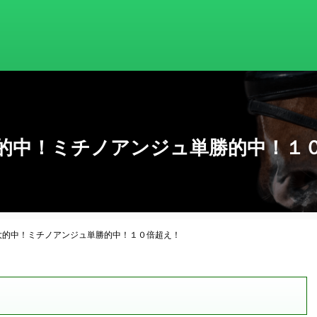
的中！ミチノアンジュ単勝的中！１
大的中！ミチノアンジュ単勝的中！１０倍超え！