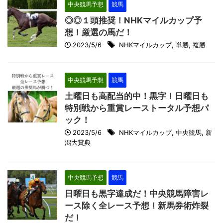
中央競馬予想
競馬
◎◎１頭推奨！NHKマイルカップ予
想！厳選の馬だ！
2023/5/6
NHKマイルカップ
,
単勝
,
複勝
中央競馬予想
競馬
土曜日も高配当的中！黒字！日曜日も
特別戦から重賞レーストータル予想パ
ック！
2023/5/6
NHKマイルカップ
,
中央競馬
,
新
潟大賞典
中央競馬予想
競馬
日曜日も黒字達成だ！中央競馬障害レ
ース除く全レース予想！新馬券術炸裂
だ！