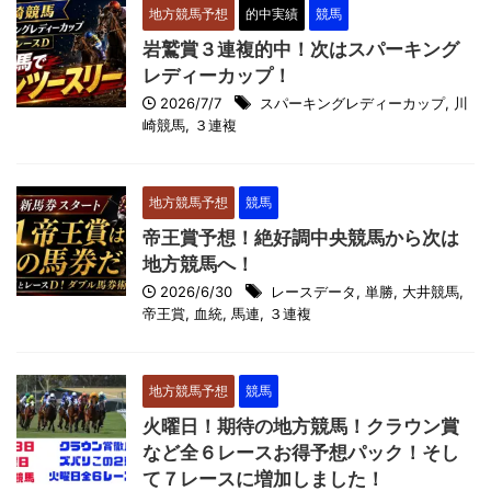
地方競馬予想
的中実績
競馬
岩鷲賞３連複的中！次はスパーキング
レディーカップ！
2026/7/7
スパーキングレディーカップ
,
川
崎競馬
,
３連複
地方競馬予想
競馬
帝王賞予想！絶好調中央競馬から次は
地方競馬へ！
2026/6/30
レースデータ
,
単勝
,
大井競馬
,
帝王賞
,
血統
,
馬連
,
３連複
地方競馬予想
競馬
火曜日！期待の地方競馬！クラウン賞
など全６レースお得予想パック！そし
て７レースに増加しました！