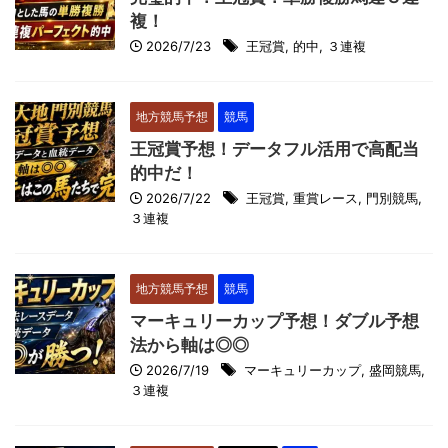
複！
2026/7/23
王冠賞
,
的中
,
３連複
地方競馬予想
競馬
王冠賞予想！データフル活用で高配当
的中だ！
2026/7/22
王冠賞
,
重賞レース
,
門別競馬
,
３連複
地方競馬予想
競馬
マーキュリーカップ予想！ダブル予想
法から軸は◎◎
2026/7/19
マーキュリーカップ
,
盛岡競馬
,
３連複