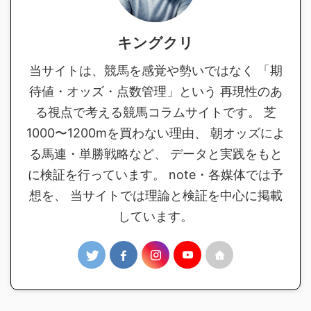
キングクリ
当サイトは、競馬を感覚や勢いではなく 「期
待値・オッズ・点数管理」という 再現性のあ
る視点で考える競馬コラムサイトです。 芝
1000〜1200mを買わない理由、 朝オッズによ
る馬連・単勝戦略など、 データと実践をもと
に検証を行っています。 note・各媒体では予
想を、 当サイトでは理論と検証を中心に掲載
しています。