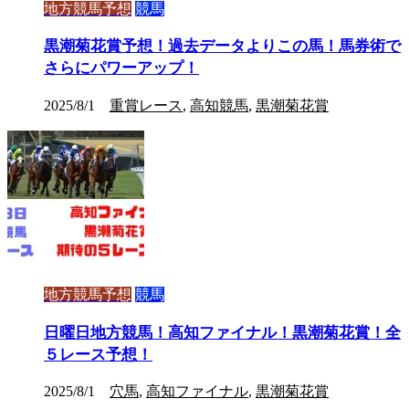
地方競馬予想
競馬
黒潮菊花賞予想！過去データよりこの馬！馬券術で
さらにパワーアップ！
2025/8/1
重賞レース
,
高知競馬
,
黒潮菊花賞
地方競馬予想
競馬
日曜日地方競馬！高知ファイナル！黒潮菊花賞！全
５レース予想！
2025/8/1
穴馬
,
高知ファイナル
,
黒潮菊花賞