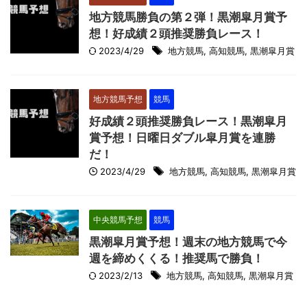
地方競馬勝負の第２弾！黒潮皐月賞予
想！好成績２頭推奨勝負レース！
2023/4/29
地方競馬
,
高知競馬
,
黒潮皐月賞
地方競馬予想
競馬
好成績２頭推奨勝負レース！黒潮皐月
賞予想！日曜日ダブル皐月賞を連勝
だ！
2023/4/29
地方競馬
,
高知競馬
,
黒潮皐月賞
中央競馬予想
競馬
黒潮皐月賞予想！週末の地方競馬で今
週を締めくくる！推奨馬で勝負！
2023/2/13
地方競馬
,
高知競馬
,
黒潮皐月賞