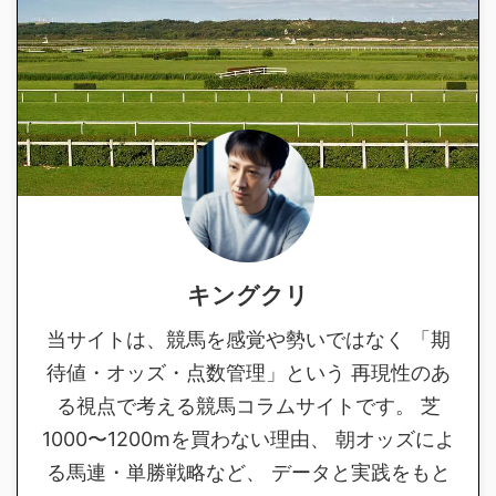
キングクリ
当サイトは、競馬を感覚や勢いではなく 「期
待値・オッズ・点数管理」という 再現性のあ
る視点で考える競馬コラムサイトです。 芝
1000〜1200mを買わない理由、 朝オッズによ
る馬連・単勝戦略など、 データと実践をもと