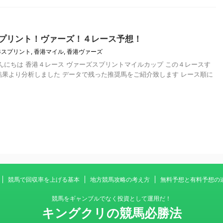
プリント！ヴァーズ！４レース予想！
港スプリント
,
香港マイル
,
香港ヴァーズ
んにちは 香港４レース ヴァーズスプリントマイルカップ この４レースす
果より分析しました データで残った推奨馬をご紹介致します レース順に
競馬で回収率を上げる基本
地方競馬攻略の考え方
無料予想と有料予想の
競馬をギャンブルでなく投資として運用だ！
キングクリの競馬必勝法