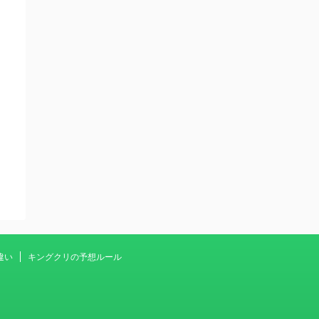
違い
キングクリの予想ルール