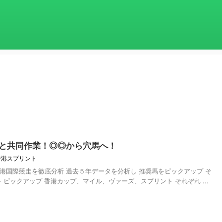
Iと共同作業！◎◎から穴馬へ！
香港スプリント
香港国際競走を徹底分析 過去５年データを分析し 推奨馬をピックアップ そ
 ピックアップ 香港カップ、マイル、ヴァーズ、スプリント それぞれ ...