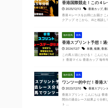
香港国際競走！この４レ
2025/12/13
香港カップ
,
香
香港４レースをお得にお届け こ
クアップ そこから、AIと相談し
海外競馬
競馬
香港スプリント予想！過
2024/12/7
単勝
,
複勝
,
香港
この馬１頭にかける！ こんにち
ト 香港マイル 香港カップ 毎年
海外競馬
競馬
ワンツー的中だ！香港ス
2023/12/10
香港スプリン
香港スプリント こんにちは 香
間分の過去レース結果より分析し
ト ...