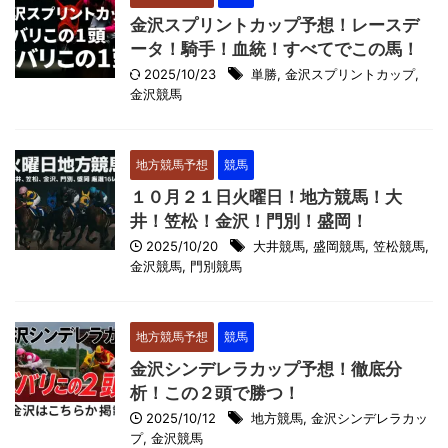
金沢スプリントカップ予想！レースデ
ータ！騎手！血統！すべてでこの馬！
2025/10/23
単勝
,
金沢スプリントカップ
,
金沢競馬
地方競馬予想
競馬
１０月２１日火曜日！地方競馬！大
井！笠松！金沢！門別！盛岡！
2025/10/20
大井競馬
,
盛岡競馬
,
笠松競馬
,
金沢競馬
,
門別競馬
地方競馬予想
競馬
金沢シンデレラカップ予想！徹底分
析！この２頭で勝つ！
2025/10/12
地方競馬
,
金沢シンデレラカッ
プ
,
金沢競馬