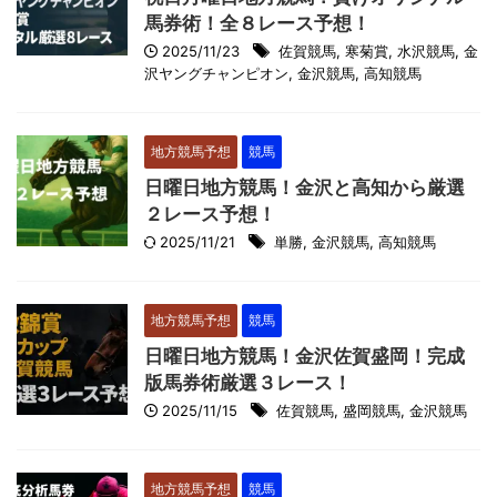
馬券術！全８レース予想！
2025/11/23
佐賀競馬
,
寒菊賞
,
水沢競馬
,
金
沢ヤングチャンピオン
,
金沢競馬
,
高知競馬
地方競馬予想
競馬
日曜日地方競馬！金沢と高知から厳選
２レース予想！
2025/11/21
単勝
,
金沢競馬
,
高知競馬
地方競馬予想
競馬
日曜日地方競馬！金沢佐賀盛岡！完成
版馬券術厳選３レース！
2025/11/15
佐賀競馬
,
盛岡競馬
,
金沢競馬
地方競馬予想
競馬