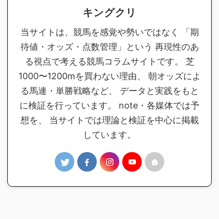
キングクリ
当サイトは、競馬を感覚や勢いではなく 「期
待値・オッズ・点数管理」という 再現性のあ
る視点で考える競馬コラムサイトです。 芝
1000〜1200mを買わない理由、 朝オッズによ
る馬連・単勝戦略など、 データと実践をもと
に検証を行っています。 note・各媒体では予
想を、 当サイトでは理論と検証を中心に掲載
しています。