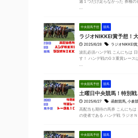
週１つだけ足らなかった 券種の
...
中央競馬予想
競馬
ラジオNIKKEI賞予想
2025/6/28
ラジオNIKKEI賞
波乱必須ハンデ戦 こんにちは 
す！ ハンデ戦のG３重賞レース
...
中央競馬予想
競馬
土曜日中央競馬！特別戦
2025/6/27
函館競馬
,
小倉
高配当も期待の馬券 こんにちは 
の使者である ハンデ戦 ラジオＮＩ
中央競馬予想
競馬