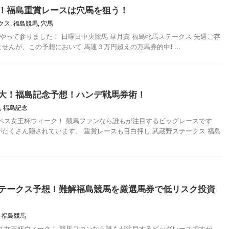
！福島重賞レースは穴馬を狙う！
クス
,
福島競馬
,
穴馬
 やって参りました！ 日曜日中央競馬 皐月賞 福島牝馬ステークス 先週ご存
んが、この予想において 馬連３万円超えの万馬券的中❗ ...
大！福島記念予想！ハンデ戦馬券術！
,
福島記念
ベス女王杯ウィーク！ 競馬ファンなら誰もが注目するビッグレースです
たくさん隠されています。 重賞レースも目白押し 武蔵野ステークス 福島
テークス予想！難解福島競馬を厳選馬券で低リスク投資
,
福島競馬
ス女王杯ウィーク！ 競馬ファンなら誰もが注目するビッグレースですが、