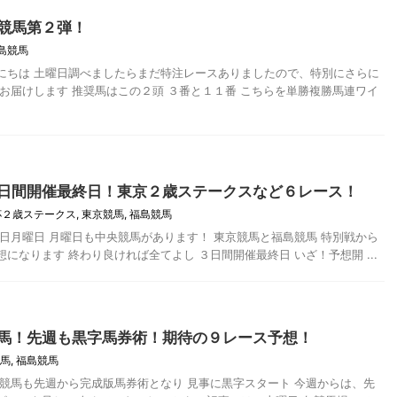
競馬第２弾！
島競馬
にちは 土曜日調べましたらまだ特注レースありましたので、特別にさらに
 お届けします 推奨馬はこの２頭 ３番と１１番 こちらを単勝複勝馬連ワイ
日間開催最終日！東京２歳ステークスなど６レース！
杯２歳ステークス
,
東京競馬
,
福島競馬
祝日月曜日 月曜日も中央競馬があります！ 東京競馬と福島競馬 特別戦から
になります 終わり良ければ全てよし ３日間開催最終日 いざ！予想開 ...
馬！先週も黒字馬券術！期待の９レース予想！
馬
,
福島競馬
央競馬も先週から完成版馬券術となり 見事に黒字スタート 今週からは、先