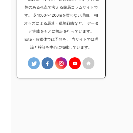
性のある視点で考える競馬コラムサイトで
す。 芝1000〜1200mを買わない理由、 朝
オッズによる馬連・単勝戦略など、 データ
と実践をもとに検証を行っています。
note・各媒体では予想を、 当サイトでは理
論と検証を中心に掲載しています。