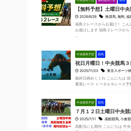
中央競馬予想
無料競馬予想
競馬
【無料予想】土曜日中央
2026/6/26
推奨馬
,
無料
,
福
福島２レースからお届け！ こん
お届けします 福島２レースから
...
中央競馬予想
競馬
祝日月曜日！中央競馬３
2025/11/23
東京スポーツ
最終日締めくくれ こんにちは 
重賞レース トータル９レース予想
中央競馬予想
競馬
７月１２日土曜日中央競
2025/7/11
函館競馬
,
小倉競
高配当にも期待 こんにちは 中