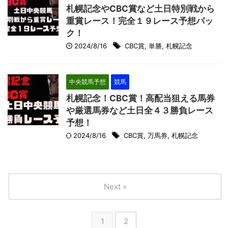
札幌記念やCBC賞など土日特別戦から
重賞レース！完全１９レース予想パッ
ク！
2024/8/16
CBC賞
,
単勝
,
札幌記念
中央競馬予想
競馬
札幌記念！CBC賞！高配当狙える馬券
や厳選馬券など土日全４３勝負レース
予想！
2024/8/16
CBC賞
,
万馬券
,
札幌記念
Next »
1
2