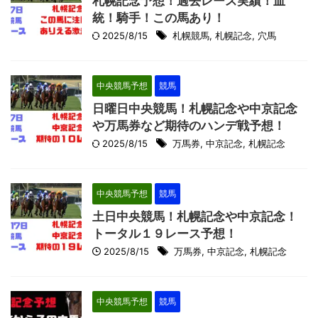
札幌記念予想！過去レース実績！血
統！騎手！この馬あり！
2025/8/15
札幌競馬
,
札幌記念
,
穴馬
中央競馬予想
競馬
日曜日中央競馬！札幌記念や中京記念
や万馬券など期待のハンデ戦予想！
2025/8/15
万馬券
,
中京記念
,
札幌記念
中央競馬予想
競馬
土日中央競馬！札幌記念や中京記念！
トータル１９レース予想！
2025/8/15
万馬券
,
中京記念
,
札幌記念
中央競馬予想
競馬