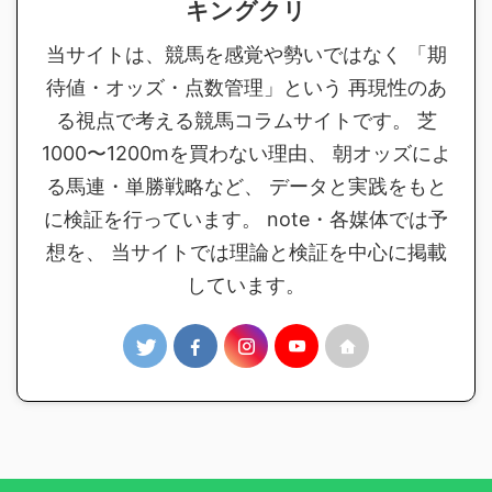
キングクリ
当サイトは、競馬を感覚や勢いではなく 「期
待値・オッズ・点数管理」という 再現性のあ
る視点で考える競馬コラムサイトです。 芝
1000〜1200mを買わない理由、 朝オッズによ
る馬連・単勝戦略など、 データと実践をもと
に検証を行っています。 note・各媒体では予
想を、 当サイトでは理論と検証を中心に掲載
しています。