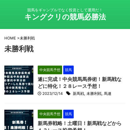
競馬をギャンブルでなく投資として運用だ！
キングクリの競馬必勝法
HOME
>
未勝利戦
未勝利戦
中央競馬予想
競馬
遂に完成！中央競馬馬券術！新馬戦な
どに特化！２８レース予想！
2023/12/14
新馬戦
,
未勝利戦
,
馬連
中央競馬予想
競馬
新馬券戦略！土曜日！新馬戦などから