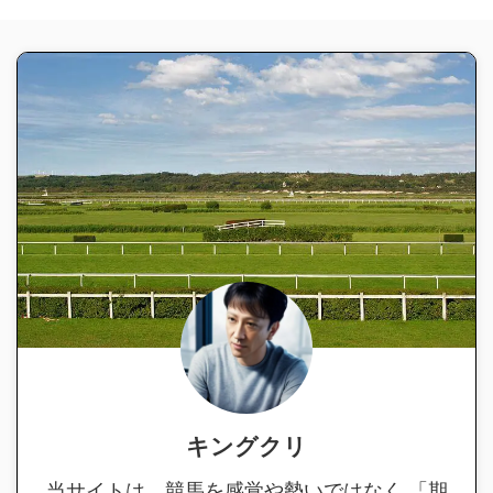
キングクリ
当サイトは、競馬を感覚や勢いではなく 「期