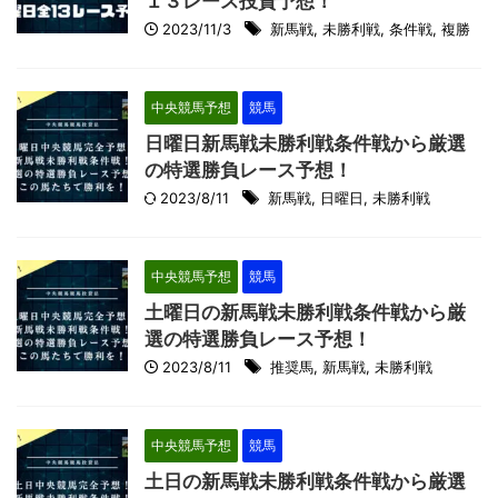
１３レース投資予想！
2023/11/3
新馬戦
,
未勝利戦
,
条件戦
,
複勝
中央競馬予想
競馬
日曜日新馬戦未勝利戦条件戦から厳選
の特選勝負レース予想！
2023/8/11
新馬戦
,
日曜日
,
未勝利戦
中央競馬予想
競馬
土曜日の新馬戦未勝利戦条件戦から厳
選の特選勝負レース予想！
2023/8/11
推奨馬
,
新馬戦
,
未勝利戦
中央競馬予想
競馬
土日の新馬戦未勝利戦条件戦から厳選