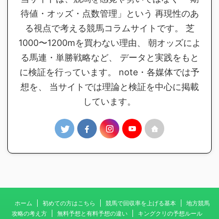
待値・オッズ・点数管理」という 再現性のあ
る視点で考える競馬コラムサイトです。 芝
1000〜1200mを買わない理由、 朝オッズによ
る馬連・単勝戦略など、 データと実践をもと
に検証を行っています。 note・各媒体では予
想を、 当サイトでは理論と検証を中心に掲載
しています。
ホーム
初めての方はこちら
競馬で回収率を上げる基本
地方競馬
攻略の考え方
無料予想と有料予想の違い
キングクリの予想ルール