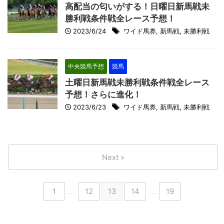
高配当の匂いがする！日曜日新馬戦未
勝利戦条件戦全レース予想！
2023/6/24
ワイド馬券
,
新馬戦
,
未勝利戦
中央競馬予想
競馬
土曜日新馬戦未勝利戦条件戦全レース
予想！さらに進化！
2023/6/23
ワイド馬券
,
新馬戦
,
未勝利戦
Next »
1
…
12
13
14
…
19