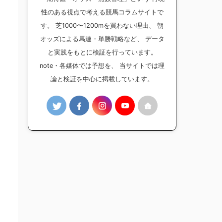
性のある視点で考える競馬コラムサイトで
す。 芝1000〜1200mを買わない理由、 朝
オッズによる馬連・単勝戦略など、 データ
と実践をもとに検証を行っています。
note・各媒体では予想を、 当サイトでは理
論と検証を中心に掲載しています。