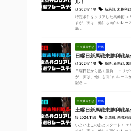
ル！
2024/11/9
新馬戦
,
未勝利戦
特定条件をクリアした馬券術 エ
すが、実は、他にも面白いレース
島 ...
中央競馬予想
競馬
日曜日新馬戦未勝利戦条
2024/11/8
単勝
,
新馬戦
,
未
日曜日朝から熱く勝負！ エリザ
が、実は、他にも面白いレースが
記念 ...
中央競馬予想
競馬
土曜日新馬戦未勝利戦条
2024/11/9
新馬戦
,
未勝利
いよいよこのあとスタート！ エ
すが、実は、他にも面白いレース