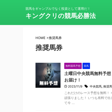
競馬をギャンブルでなく投資として運用だ！
キングクリの競馬必勝法
HOME
>
推奨馬券
推奨馬券
無料競馬予想
競馬
土曜日中央競馬無料予想
お届け！
2023/11/9
中央競馬
,
推奨
これだけのレース予想を無料！ 
頑張りました！ いつも有料で出
て今 ...