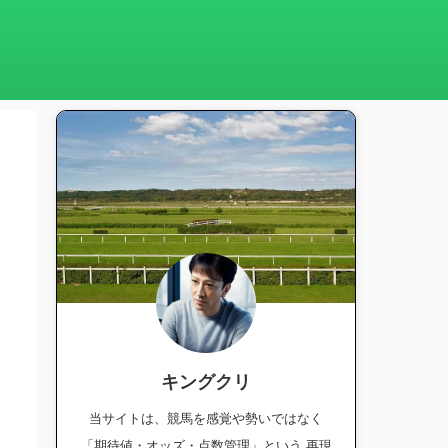
キングクリ
当サイトは、競馬を感覚や勢いではなく
「期待値・オッズ・点数管理」という 再現