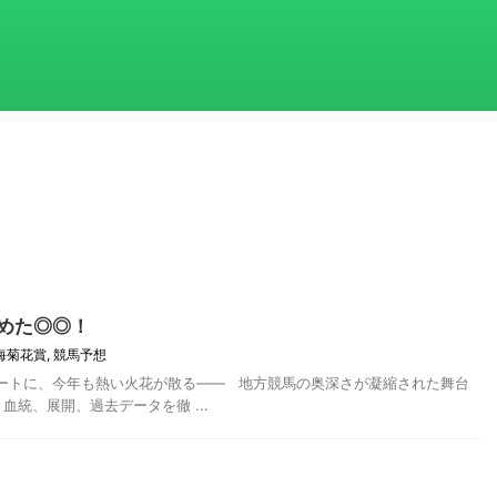
めた◎◎！
海菊花賞
,
競馬予想
ダートに、今年も熱い火花が散る―― 地方競馬の奥深さが凝縮された舞台
統、展開、過去データを徹 ...