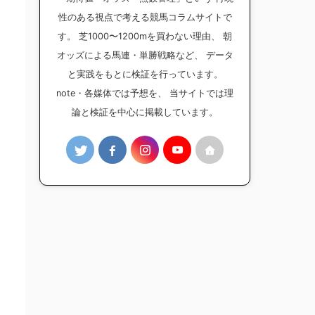
性のある視点で考える競馬コラムサイトで
す。 芝1000〜1200mを買わない理由、 朝
オッズによる馬連・単勝戦略など、 データ
と実践をもとに検証を行っています。
note・各媒体では予想を、 当サイトでは理
論と検証を中心に掲載しています。