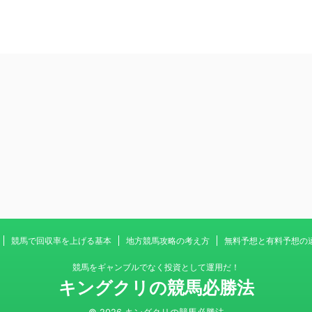
競馬で回収率を上げる基本
地方競馬攻略の考え方
無料予想と有料予想の
競馬をギャンブルでなく投資として運用だ！
キングクリの競馬必勝法