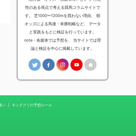
性のある視点で考える競馬コラムサイトで
す。 芝1000〜1200mを買わない理由、 朝
オッズによる馬連・単勝戦略など、 データ
と実践をもとに検証を行っています。
note・各媒体では予想を、 当サイトでは理
論と検証を中心に掲載しています。
違い
キングクリの予想ルール