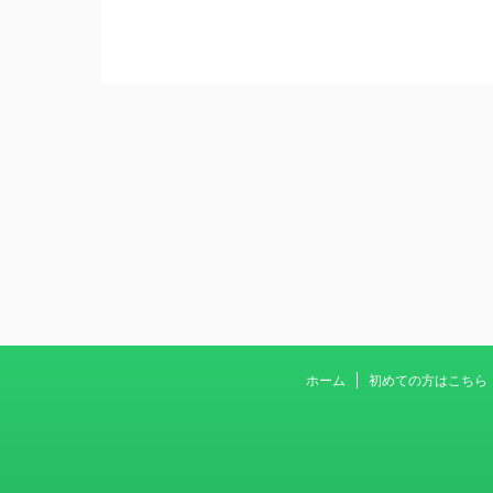
ホーム
初めての方はこちら