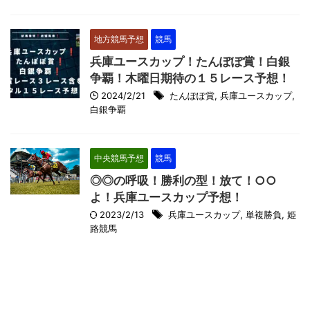
地方競馬予想
競馬
兵庫ユースカップ！たんぽぽ賞！白銀
争覇！木曜日期待の１５レース予想！
2024/2/21
たんぽぽ賞
,
兵庫ユースカップ
,
白銀争覇
中央競馬予想
競馬
◎◎の呼吸！勝利の型！放て！○○
よ！兵庫ユースカップ予想！
2023/2/13
兵庫ユースカップ
,
単複勝負
,
姫
路競馬