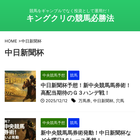
競馬をギャンブルでなく投資として運用だ！
キングクリの競馬必勝法
HOME
>
中日新聞杯
中日新聞杯
中央競馬予想
競馬
中日新聞杯予想！新中央競馬馬券術！
高配当期待のＧ３ハンデ戦！
2025/12/12
万馬券
,
中日新聞杯
,
穴馬
中央競馬予想
競馬
新中央競馬馬券術発動！中日新聞杯な