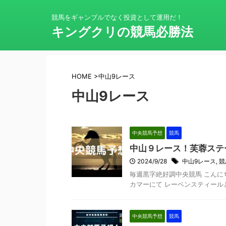
競馬をギャンブルでなく投資として運用だ！
キングクリの競馬必勝法
HOME
>
中山9レース
中山9レース
中央競馬予想
競馬
中山９レース！芙蓉ステ
2024/9/28
中山9レース
,
競
毎週黒字絶好調中央競馬 こんにち
カマーにて レーベンスティールと
中央競馬予想
競馬