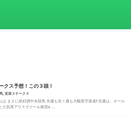
ークス予想！この３頭！
馬
,
芙蓉ステークス
は まさに絶好調中央競馬 先週も先々週も大幅黒字達成❗️ 先週は、オール
人気薄アウスヴァール推奨ɵ ...