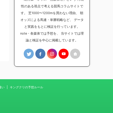
性のある視点で考える競馬コラムサイトで
す。 芝1000〜1200mを買わない理由、 朝
オッズによる馬連・単勝戦略など、 データ
と実践をもとに検証を行っています。
note・各媒体では予想を、 当サイトでは理
論と検証を中心に掲載しています。
違い
キングクリの予想ルール