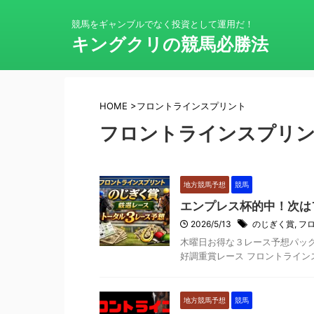
競馬をギャンブルでなく投資として運用だ！
キングクリの競馬必勝法
HOME
>
フロントラインスプリント
フロントラインスプリ
地方競馬予想
競馬
エンプレス杯的中！次は
2026/5/13
のじぎく賞
,
フ
木曜日お得な３レース予想パック
好調重賞レース フロントラインス
地方競馬予想
競馬