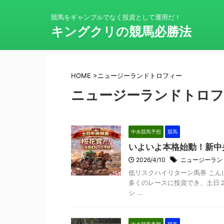
競馬をギャンブルでなく投資として運用だ！
キングクリの競馬必勝法
HOME
>
ニュージーランドトロフィー
ニュージーランドトロフ
中央競馬予想
競馬
いよいよ本格始動！新中
2026/4/10
ニュージーラン
低リスクハイリターン馬券 こん
多くのレースに投資でき、土日
シ ...