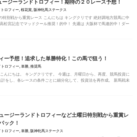
ュージーランドトロフィー！期待の２０レース予想！
ドトロフィー
,
桜花賞
,
阪神牝馬ステークス
の特別戦から重賞レース こんにちは キングクリです 絶好調地方競馬に中
 高松宮記念でマッドクール推奨！的中！ 先週は 大阪杯で馬連的中！ダー
ィー予想！追求した単勝特化！この馬で狙う！
ドトロフィー
,
単勝
,
推奨馬
 こんにちは。 キングクリです。 今週は、月曜日から、再度、競馬投資に
集計をし、各レースの条件ごとに細分化して、投資法を再作成。 新馬戦未
ュージーランドトロフィーなど土曜日特別戦から重賞レ
パック！
ドトロフィー
,
単勝
,
阪神牝馬ステークス