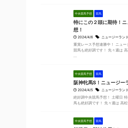
中央競馬予想
競馬
特にこの２頭に期待！ニ
想！
2024/4/6
ニュージーラン
重賞レース予想連勝中！ ニュー
競馬も絶好調です！ 先々週は 
...
中央競馬予想
競馬
阪神牝馬S！ニュージー
2024/4/5
ニュージーラン
絶好調中央競馬予想！ 土曜日 
馬も絶好調です！ 先々週は 高松
中央競馬予想
競馬