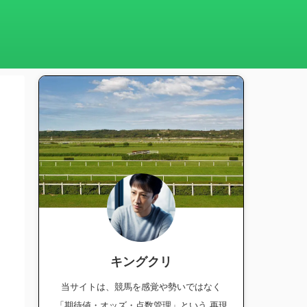
キングクリ
当サイトは、競馬を感覚や勢いではなく
「期待値・オッズ・点数管理」という 再現