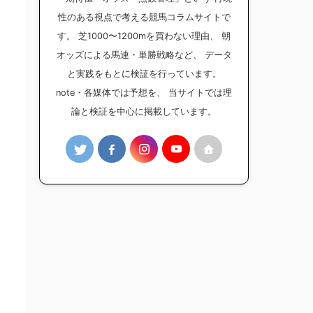
性のある視点で考える競馬コラムサイトで
す。 芝1000〜1200mを買わない理由、 朝
オッズによる馬連・単勝戦略など、 データ
と実践をもとに検証を行っています。
note・各媒体では予想を、 当サイトでは理
論と検証を中心に掲載しています。