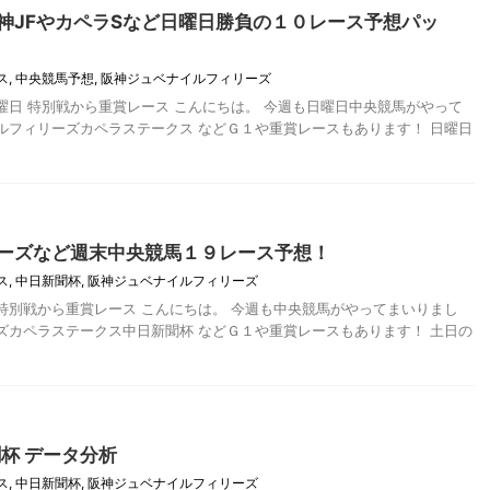
神JFやカペラSなど日曜日勝負の１０レース予想パッ
ス
,
中央競馬予想
,
阪神ジュベナイルフィリーズ
曜日 特別戦から重賞レース こんにちは。 今週も日曜日中央競馬がやって
ルフィリーズカペラステークス などＧ１や重賞レースもあります！ 日曜日
ーズなど週末中央競馬１９レース予想！
ス
,
中日新聞杯
,
阪神ジュベナイルフィリーズ
特別戦から重賞レース こんにちは。 今週も中央競馬がやってまいりまし
ズカペラステークス中日新聞杯 などＧ１や重賞レースもあります！ 土日の
聞杯 データ分析
ス
,
中日新聞杯
,
阪神ジュベナイルフィリーズ