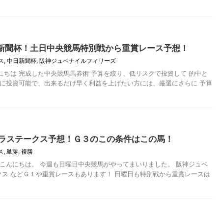
日新聞杯！土日中央競馬特別戦から重賞レース予想！
ス
,
中日新聞杯
,
阪神ジュベナイルフィリーズ
にちは 完成した中央競馬馬券術 予算を絞り、低リスクで投資して 的中と
めに投資可能で、出来るだけ早く利益を上げたい方には、厳選にさらに 予算
ラステークス予想！Ｇ３のこの条件はこの馬！
ス
,
単勝
,
複勝
 こんにちは。 今週も日曜日中央競馬がやってまいりました。 阪神ジュベ
ス などＧ１や重賞レースもあります！ 日曜日も特別戦から重賞レースは