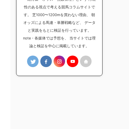
性のある視点で考える競馬コラムサイトで
す。 芝1000〜1200mを買わない理由、 朝
オッズによる馬連・単勝戦略など、 データ
と実践をもとに検証を行っています。
note・各媒体では予想を、 当サイトでは理
論と検証を中心に掲載しています。