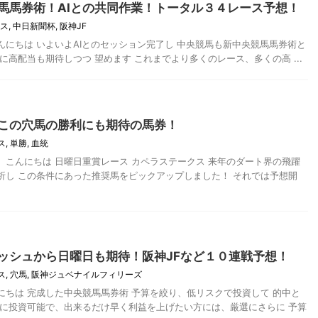
馬馬券術！AIとの共同作業！トータル３４レース予想！
ス
,
中日新聞杯
,
阪神JF
んにちは いよいよAIとのセッション完了し 中央競馬も新中央競馬馬券術と
に高配当も期待しつつ 望めます これまでより多くのレース、多くの高 ...
この穴馬の勝利にも期待の馬券！
ス
,
単勝
,
血統
 こんにちは 日曜日重賞レース カペラステークス 来年のダート界の飛躍
析し この条件にあった推奨馬をピックアップしました！ それでは予想開
ッシュから日曜日も期待！阪神JFなど１０連戦予想！
ス
,
穴馬
,
阪神ジュベナイルフィリーズ
にちは 完成した中央競馬馬券術 予算を絞り、低リスクで投資して 的中と
めに投資可能で、出来るだけ早く利益を上げたい方には、厳選にさらに 予算