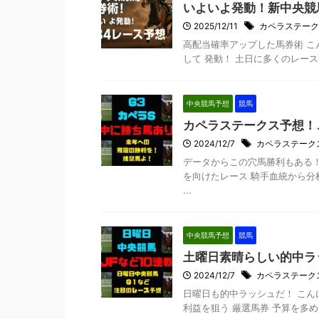
いよいよ発動！新中央競
2025/12/11
カペラステーク
高配当確率アップした馬券術 こ
して 発動！ 土日に多くのレース
中央競馬予想
競馬
カペラステークス予想！
2024/12/7
カペラステーク
データからこの穴馬勝利もある！
を向けたレース 騎手血統から分
...
中央競馬予想
競馬
土曜日素晴らしい的中ラ
2024/12/7
カペラステーク
日曜日も的中ラッシュだ！ こん
利益を狙う 厳選馬券 予算を多