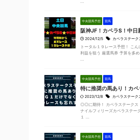
...
中央競馬予想
競馬
阪神JF！カペラS！中
2024/12/5
カペラステーク
トータル１９レース予想！ こん
利益を狙う 厳選馬券 予算を多
...
中央競馬予想
競馬
特に推奨の馬あり！カペ
2023/12/8
カペラステーク
◎◎に期待！ カペラステークス
ナイルフィリーズカペラステーク
１ ...
中央競馬予想
競馬