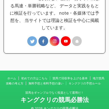
る馬連・単勝戦略など、 データと実践をもと
に検証を行っています。 note・各媒体では予
想を、 当サイトでは理論と検証を中心に掲載
しています。
ホーム
初めての方はこちら
競馬で回収率を上げる基本
地方競馬
攻略の考え方
無料予想と有料予想の違い
キングクリの予想ルール
競馬をギャンブルでなく投資として運用だ！
キングクリの競馬必勝法
© 2026 キングクリの競馬必勝法