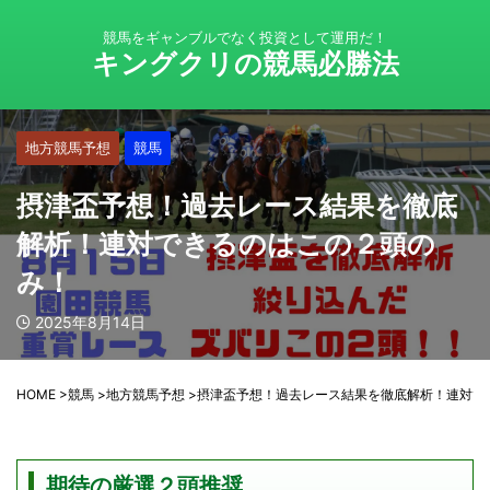
競馬をギャンブルでなく投資として運用だ！
キングクリの競馬必勝法
地方競馬予想
競馬
摂津盃予想！過去レース結果を徹底
解析！連対できるのはこの２頭の
み！
2025年8月14日
HOME
>
競馬
>
地方競馬予想
>
摂津盃予想！過去レース結果を徹底解析！連対で
期待の厳選２頭推奨