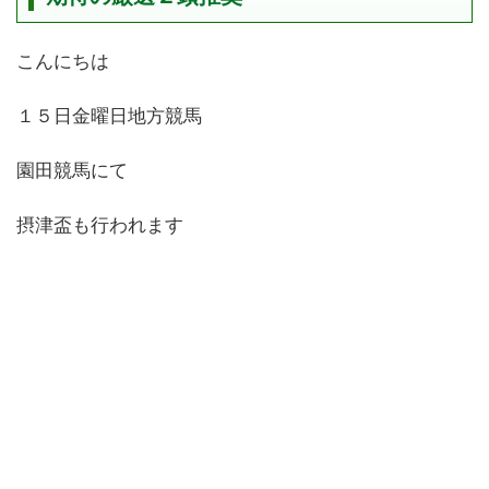
こんにちは
１５日金曜日地方競馬
園田競馬にて
摂津盃も行われます