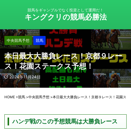
競馬をギャンブルでなく投資として運用だ！
キングクリの競馬必勝法
中央競馬予想
競馬
本日最大大勝負レース！京都９レー
ス！花園ステークス予想！
2024年11月24日
HOME
>
競馬
>
中央競馬予想
>
本日最大大勝負レース！京都９レース！花園ステ
ハンデ戦のこの予想競馬は大勝負レース