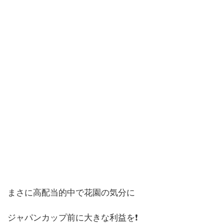
まさに高配当的中で花園の気分に
ジャパンカップ前に大きな利益を❗️