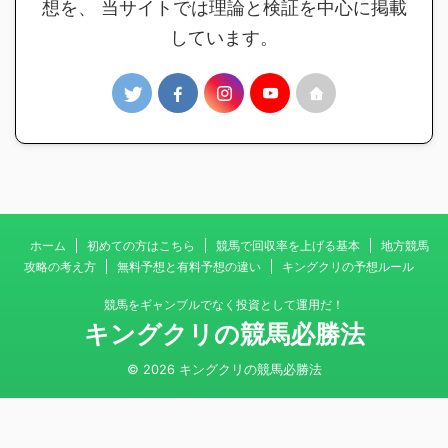
想を、 当サイトでは理論と検証を中心に掲載
しています。
ホーム
初めての方はこちら
競馬で回収率を上げる基本
地方競馬
攻略の考え方
無料予想と有料予想の違い
キングクリの予想ルール
競馬をギャンブルでなく投資として運用だ！
キングクリの競馬必勝法
© 2026 キングクリの競馬必勝法