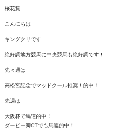
桜花賞
こんにちは
キングクリです
絶好調地方競馬に中央競馬も絶好調です！
先々週は
高松宮記念でマッドクール推奨！的中！
先週は
大阪杯で馬連的中！
ダービー卿CTでも馬連的中！