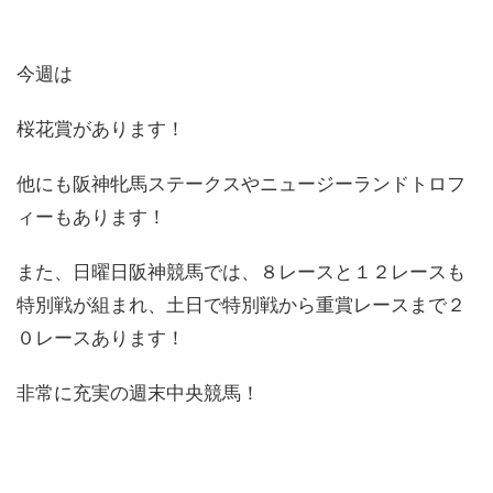
今週は
桜花賞があります！
他にも阪神牝馬ステークスやニュージーランドトロフ
ィーもあります！
また、日曜日阪神競馬では、８レースと１２レースも
特別戦が組まれ、土日で特別戦から重賞レースまで２
０レースあります！
非常に充実の週末中央競馬！