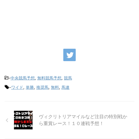
-
中央競馬予想
,
無料競馬予想
,
競馬
-
ワイド
,
単勝
,
推奨馬
,
無料
,
馬連
ヴィクリトリアマイルなど注目の特別戦か
ら重賞レース！１０連戦予想！