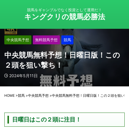
競馬をギャンブルでなく投資として運用だ！
キングクリの競馬必勝法
中央競馬予想
無料競馬予想
競馬
中央競馬無料予想！日曜日版！この
２頭を狙い撃ち！
2024年5月11日
HOME
>
競馬
>
中央競馬予想
>
中央競馬無料予想！日曜日版！この２頭を狙い撃
日曜日はこの２頭に注目！