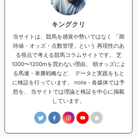
キングクリ
当サイトは、競馬を感覚や勢いではなく 「期
待値・オッズ・点数管理」という 再現性のあ
る視点で考える競馬コラムサイトです。 芝
1000〜1200mを買わない理由、 朝オッズによ
る馬連・単勝戦略など、 データと実践をもと
に検証を行っています。 note・各媒体では予
想を、 当サイトでは理論と検証を中心に掲載
しています。