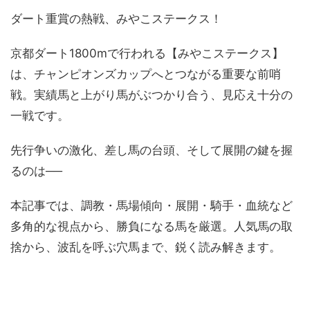
ダート重賞の熱戦、みやこステークス！
京都ダート1800mで行われる【みやこステークス】
は、チャンピオンズカップへとつながる重要な前哨
戦。実績馬と上がり馬がぶつかり合う、見応え十分の
一戦です。
先行争いの激化、差し馬の台頭、そして展開の鍵を握
るのは──
本記事では、調教・馬場傾向・展開・騎手・血統など
多角的な視点から、勝負になる馬を厳選。人気馬の取
捨から、波乱を呼ぶ穴馬まで、鋭く読み解きます。