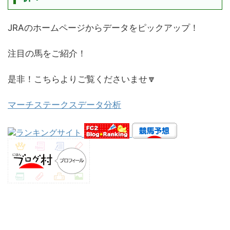
JRAのホームページからデータをピックアップ！
注目の馬をご紹介！
是非！こちらよりご覧くださいませ🔽
マーチステークスデータ分析