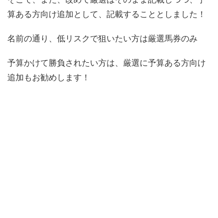
算ある方向け追加として、記載することとしました！
名前の通り、低リスクで狙いたい方は厳選馬券のみ
予算かけて勝負されたい方は、厳選に予算ある方向け
追加もお勧めします！