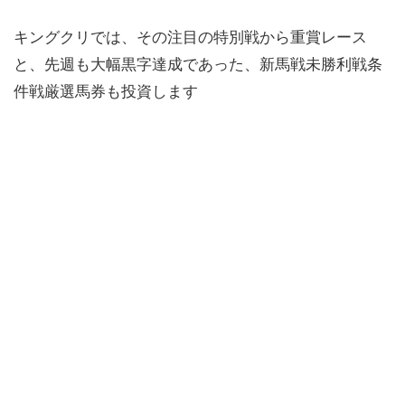
キングクリでは、その注目の特別戦から重賞レース
と、先週も大幅黒字達成であった、新馬戦未勝利戦条
件戦厳選馬券も投資します