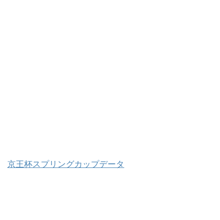
京王杯スプリングカップデータ