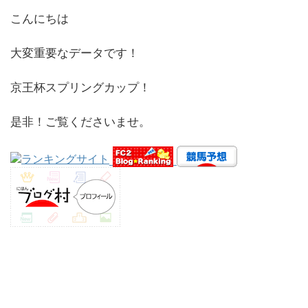
こんにちは
大変重要なデータです！
京王杯スプリングカップ！
是非！ご覧くださいませ。