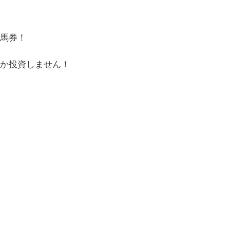
馬券！
か投資しません！