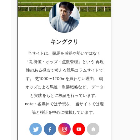
キングクリ
当サイトは、競馬を感覚や勢いではなく
「期待値・オッズ・点数管理」という 再現
性のある視点で考える競馬コラムサイトで
す。 芝1000〜1200mを買わない理由、 朝
オッズによる馬連・単勝戦略など、 データ
と実践をもとに検証を行っています。
note・各媒体では予想を、 当サイトでは理
論と検証を中心に掲載しています。