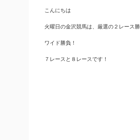
こんにちは
火曜日の金沢競馬は、厳選の２レース勝
ワイド勝負！
７レースと８レースです！