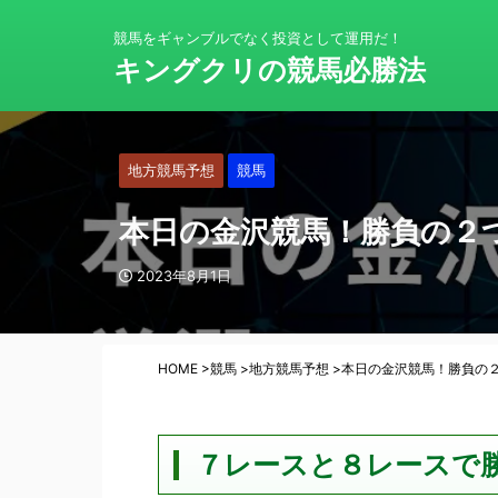
競馬をギャンブルでなく投資として運用だ！
キングクリの競馬必勝法
地方競馬予想
競馬
本日の金沢競馬！勝負の２
2023年8月1日
HOME
>
競馬
>
地方競馬予想
>
本日の金沢競馬！勝負の
７レースと８レースで