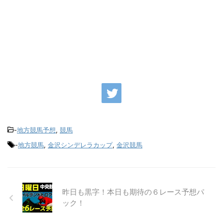
-
地方競馬予想
,
競馬
-
地方競馬
,
金沢シンデレラカップ
,
金沢競馬
昨日も黒字！本日も期待の６レース予想パ
ック！