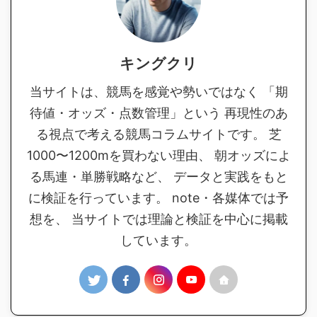
キングクリ
当サイトは、競馬を感覚や勢いではなく 「期
待値・オッズ・点数管理」という 再現性のあ
る視点で考える競馬コラムサイトです。 芝
1000〜1200mを買わない理由、 朝オッズによ
る馬連・単勝戦略など、 データと実践をもと
に検証を行っています。 note・各媒体では予
想を、 当サイトでは理論と検証を中心に掲載
しています。